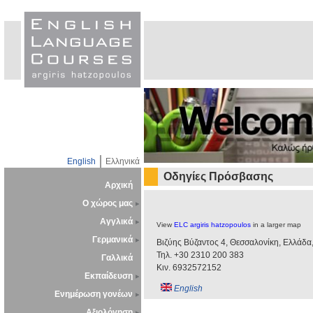
English
Ελληνικά
Οδηγίες Πρόσβασης
Αρχική
Ο χώρος μας
Αγγλικά
View
ELC argiris hatzopoulos
in a larger map
Γερμανικά
Βιζύης Βύζαντος 4, Θεσσαλονίκη, Ελλάδα
Τηλ. +30 2310 200 383
Γαλλικά
Κιν. 6932572152
Εκπαίδευση
English
Ενημέρωση γονέων
Αξιολόγηση