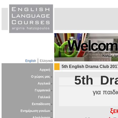
English
Ελληνικά
5th English Drama Club 201
Αρχική
5th Dr
Ο χώρος μας
Αγγλικά
Γερμανικά
για παιδ
Γαλλικά
Εκπαίδευση
ξε
Ενημέρωση γονέων
Αξιολόγηση