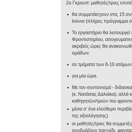
2ο Γκρουπ: μαθητές/τριες επιπ
θα συμμετάσχουν στις 15 συν
Ιούνιο (πλήρες πρόγραμμα στ
Το εργαστήριο θα λειτουργεί
Φροντιστηρίου, απογευματινέ
ακριβείς ώρες θα ανακοινωθ
ομάδων.
σε τμήματα των 8-10 ατόμων
για μία ώρα.
Με τον συντονισμό - διδασκ
(κ. Νατάσας Δαλιάκα), αλλά 
καθηγητών/τριών του φροντι
μέσα σ' ένα ελεύθερο περιβά
της αξιολόγησης)
οι μαθητές/τριες θα συμμετέ
συνδυάζουν παιχνίδι, φαντασί