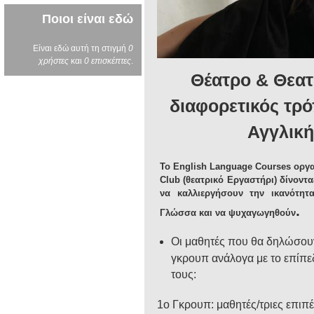
Ποιοι είναι εδώ
Είναι εδώ αυτή τη στιγμή
0
χρήστες
και
0 επισκέπτες
.
Θέατρο & Θεατρ
διαφορετικός τρό
Αγγλικ
Το English Language Courses οργα
Club (θεατρικό Εργαστήρι) δίνοντα
να καλλιεργήσουν την ικανότητ
.
Γλώσσα και να ψυχαγωγηθούν
Οι μαθητές που θα δηλώσου
γκρουπ ανάλογα με το επίπεδ
τους:
1ο Γκρουπ: μαθητές/τριες επιπ