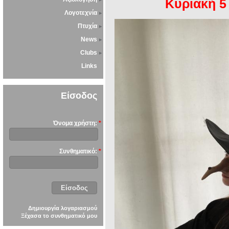
Κυριακή 5
Λογοτεχνία
Πτυχία
News
Clubs
Links
Είσοδος
Όνομα χρήστη:
*
Συνθηματικό:
*
Δημιουργία λογαριασμού
Ξέχασα το συνθηματικό μου