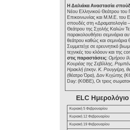
Η
Δαλιάκα Αναστασία
σ
πούδ
Νέου Ελληνικού Θεάτρου του 
Επικοινωνίας και Μ.Μ.Ε. του
σπουδές στη «Δραματολογία 
Θεάτρου της Σχολής Καλών Τε
παρακολουθήσει σεμινάρια αυ
θεάτρου καθώς και σεμινάρια 
Σ
υμμετείχε σε ερευνητικό βιω
τεχ
νικές του κλόουν και της 
στις παραστάσεις
:
Ομήρου Ιλ
Κουρέας της Σεβίλλης, Ρομπέν
Ηρακλή
(σκην. Κ. Ρουγγέρη, θ
(θέατρο Όρα), Δον Κιχώτης (Κ
Day: (ΚΘΒΕ),
Οι τρεις σωματ
ELC
Ημερολόγι
Κυριακή
5
Φεβρουαρίου
Κυριακή 12
Φεβρουαρίου
Κυριακή
1
9
Φεβρουαρίου