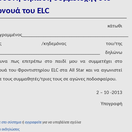
ρνουά του
ELC
Ο κάτωθι
γραμμένος_____________________________________________
νέας /κηδεμόνας του/της
___________________________________________ δηλώνω
υνα πως επιτρέπω στο παιδί μου να συμμετέχει στο
ουά του Φροντιστηρίου ELC στα
All
Star
και να αγωνιστεί
με τους συμμαθητές/τριες τους σε αγώνες ποδοσφαίρου.
2 – 10 -2013
Υπογραφή
ε στο σύστημα
ή
εγγραφείτε
για να υποβάλετε σχόλια
ι εκδηλώσεις