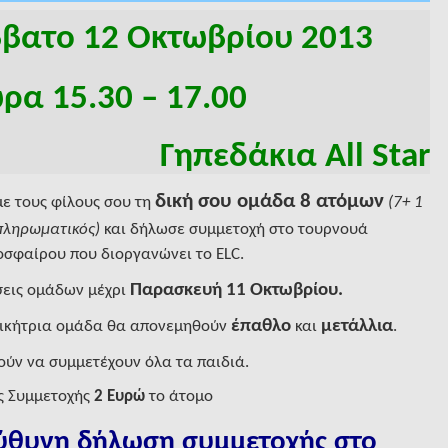
βατο 12 Οκτωβρίου 2013
ρα 15.30 – 17.00
Γηπεδάκια
All
Star
δική σου ομάδα
8 ατόμων
με τους φίλους σου τη
(7+ 1
ληρωματικός)
και δήλωσε συμμετοχή στο τουρνουά
σφαίρου που διοργανώνει το ELC.
Παρασκευή 11 Οκτωβρίου.
εις ομάδων μέχρι
έπαθλο
μετάλλια
νικήτρια ομάδα θα απονεμηθούν
και
.
ούν να συμμετέχουν όλα τα παιδιά.
ς Συμμετοχής
2 Ευρώ
το άτομο
ύθυνη δήλωση συμμετοχής στο