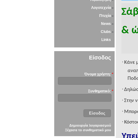
Λογοτεχνία
Σάβ
Πτυχία
News
& ώ
Clubs
Links
Είσοδος
·
Κάνε 
αναπ
Όνομα χρήστη:
*
Ποδο
·
Δηλώσ
Συνθηματικό:
*
·
Στην 
·
M
πορ
·
Κόστο
Δημιουργία λογαριασμού
Ξέχασα το συνθηματικό μου
Υπε