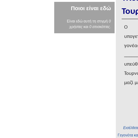
Ποιοι είναι εδώ
Του
Είναι εδώ αυτή τη στιγμή
0
χρήστες
και
0 επισκέπτες
.
υπογε
γο
_____
υπεύθ
Τουρν
μαζί 
Εισέλθετ
Γεγονότα κα