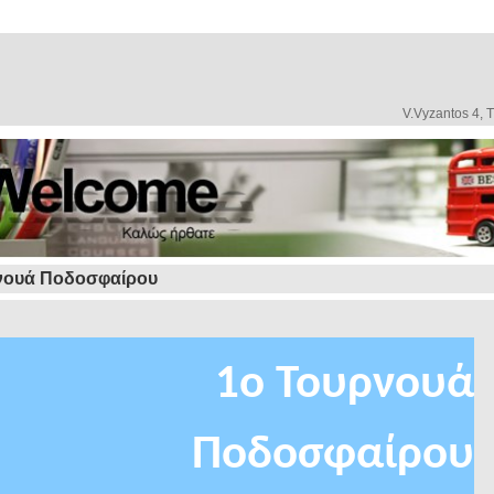
V.Vyzantos 4, 
νουά Ποδοσφαίρου
1
o
Τουρνουά
Ποδοσφαίρου