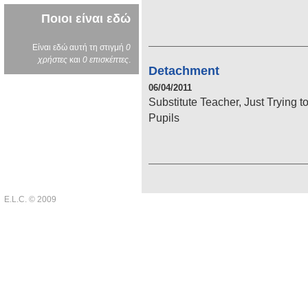
Ποιοι είναι εδώ
Είναι εδώ αυτή τη στιγμή
0
χρήστες
και
0 επισκέπτες
.
Detachment
06/04/2011
Substitute Teacher, Just Trying 
Pupils
E.L.C. © 2009