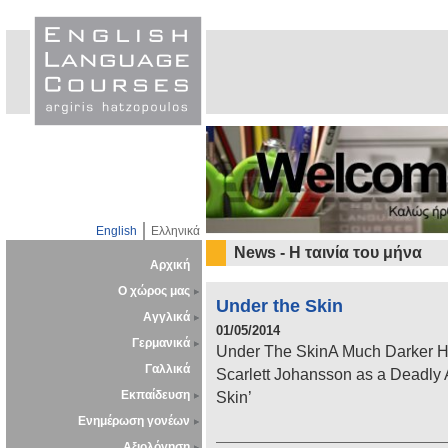
English
Ελληνικά
News - Η ταινία του μήνα
Αρχική
Ο χώρος μας
Under the Skin
Αγγλικά
01/05/2014
Γερμανικά
Under The SkinA Much Darker Hi
Γαλλικά
Scarlett Johansson as a Deadly A
Εκπαίδευση
Skin’
Ενημέρωση γονέων
Αξιολόγηση