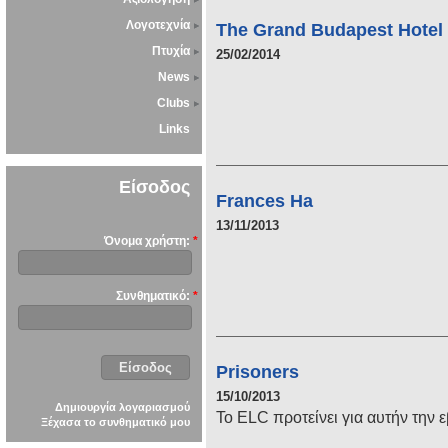
Λογοτεχνία
The Grand Budapest Hotel
Πτυχία
25/02/2014
News
Clubs
Links
Είσοδος
Frances Ha
13/11/2013
Όνομα χρήστη:
*
Συνθηματικό:
*
Prisoners
15/10/2013
Δημιουργία λογαριασμού
Το ΕLC προτείνει για αυτήν την 
Ξέχασα το συνθηματικό μου