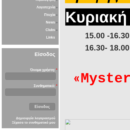
Λογοτεχνία
K
υριακή
Πτυχία
News
Clubs
15.00 -16.3
Links
16.30- 18.0
Είσοδος
Όνομα χρήστη:
*
Myste
«
Συνθηματικό:
*
Δημιουργία λογαριασμού
Ξέχασα το συνθηματικό μου