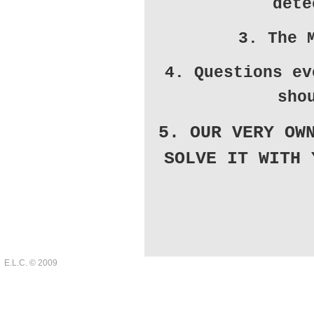
dete
3. The 
4. Questions ev
sho
5. OUR VERY OW
SOLVE IT WITH 
E.L.C. © 2009