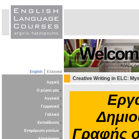
English
Ελληνικά
Creative Writing in ELC: Mys
Αρχική
Ο χώρος μας
Εργ
Αγγλικά
Γερμανικά
Δη
μ
ι
Γαλλικά
Εκπαίδευση
Γραφής σ
Ενημέρωση γονέων
Αξιολόγηση