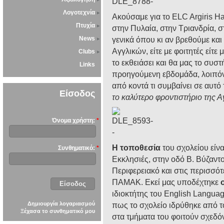
Λογοτεχνία
Ακούσαμε για το ELC Argiris Ha
Πτυχία
στην Πυλαία, στην Τριανδρία, 
News
γενικά όπου κι αν βρεθούμε και
Αγγλικών, είτε με φοιτητές είτε 
Clubs
το εκθειάσει και θα μας το συσ
Links
προηγούμενη εβδομάδα, λοιπόν,
από κοντά τι συμβαίνει σε αυτό 
Είσοδος
το καλύτερο φροντιστήριο της 
Όνομα χρήστη:
*
Η τοποθεσία
του σχολείου είνα
Συνθηματικό:
*
Εκκλησιές, στην οδό Β. Βύζαντο
Περιφερειακό και στις περισσό
ΠΑΜΑΚ. Εκεί μας υποδέχτηκε
ο
ιδιοκτήτης του English Langua
Δημιουργία λογαριασμού
πως το σχολείο ιδρύθηκε από τ
Ξέχασα το συνθηματικό μου
στα τμήματα του φοιτούν σχεδ