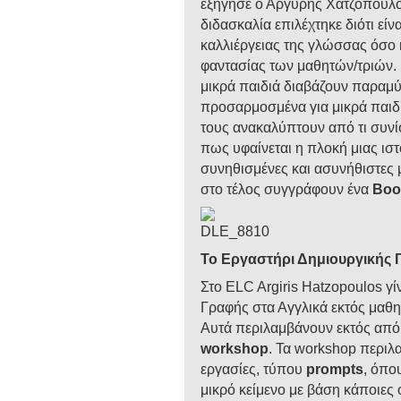
εξήγησε ο Αργύρης Χατζόπουλος
διδασκαλία επιλέχτηκε διότι εί
καλλιέργειας της γλώσσας όσο κ
φαντασίας των μαθητών/τριών. 
μικρά παιδιά διαβάζουν παραμύ
προσαρμοσμένα για μικρά παιδι
τους ανακαλύπτουν από τι συνί
πως υφαίνεται η πλοκή μιας ιστ
συνηθισμένες και ασυνήθιστες
στο τέλος συγγράφουν ένα
Boo
Το Εργαστήρι Δημιουργικής 
Στο ELC Argiris Hatzopoulos γί
Γραφής στα Αγγλικά εκτός μαθ
Αυτά περιλαμβάνουν εκτός από 
workshop
. Τα workshop περιλ
εργασίες, τύπου
prompts
, όπο
μικρό κείμενο με βάση κάποιες 