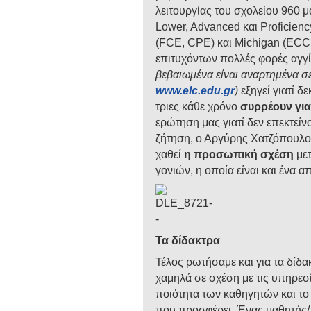
λειτουργίας του σχολείου 960 μ
Lower, Advanced και Proficien
(FCE, CPE) και Michigan (EC
επιτυχόντων πολλές φορές αγγ
βεβαιωμένα είναι αναρτημένα σ
www
.
elc
.
edu
.
gr
)
εξηγεί γιατί δε
τριες κάθε χρόνο
συρρέουν για
ερώτηση μας γιατί δεν επεκτείν
ζήτηση, ο Αργύρης Χατζόπουλος
χαθεί
η προσωπική σχέση
μετ
γονιών, η οποία είναι και ένα α
Τα δίδακτρα
Τέλος ρωτήσαμε και για τα δίδ
χαμηλά σε σχέση με τις υπηρεσ
ποιότητα των καθηγητών και τ
που προσφέρει. Ένας μαθητής/τρι