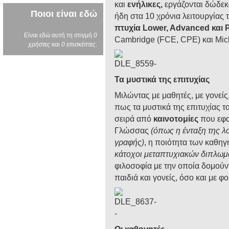
και
ενήλικες,
εργάζονται δώδε
Ποιοι είναι εδώ
ήδη στα 10 χρόνια λειτουργίας 
πτυχία Lower, Advanced και 
Είναι εδώ αυτή τη στιγμή
0
Cambridge (FCE, CPE) και Mi
χρήστες
και
0 επισκέπτες
.
Τα μυστικά της επιτυχίας
Μιλώντας με μαθητές, με γονεί
πως τα μυστικά της επιτυχίας το
σειρά από
καινοτομίες
που εφα
Γλώσσας
(όπως η ένταξη της λ
γραφής)
, η ποιότητα των καθη
κάτοχοι μεταπτυχιακών διπλωμ
φιλοσοφία με την οποία δομούν
παιδιά και γονείς, όσο και με φοι