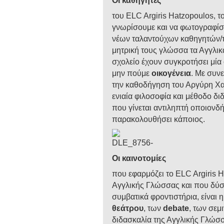
Οι καθηγητές
του ELC Argiris Hatzopoulos, τ
γνωρίσουμε και να φωτογραφίσο
νέων ταλαντούχων καθηγητών/τ
μητρική τους γλώσσα τα Αγγλικά
σχολείο έχουν συγκροτήσει μία 
μην πούμε
οικογένεια
. Με συνε
την καθοδήγηση του Αργύρη Χα
ενιαία φιλοσοφία και μέθοδο δ
που γίνεται αντιληπτή οποιονδ
παρακολουθήσει κάποιος.
Οι καινοτομίες
που εφαρμόζει το ELC Argiris 
Αγγλικής Γλώσσας και που δύσ
συμβατικά φροντιστήρια, είναι 
θεάτρου
, των
debate
, των σεμ
διδασκαλία της Αγγλικής Γλώσσ