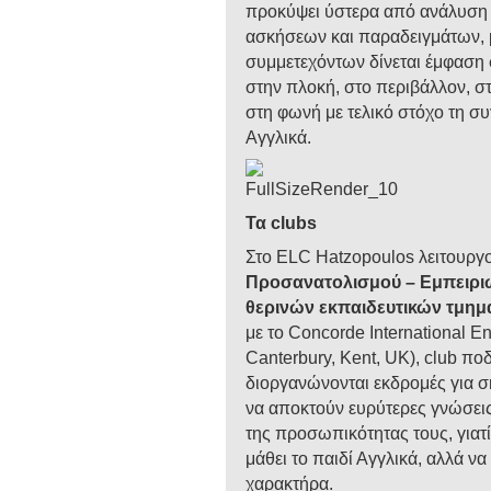
προκύψει ύστερα από ανάλυση
ασκήσεων και παραδειγμάτων, 
συμμετεχόντων δίνεται έμφαση 
στην πλοκή, στο περιβάλλον, σ
στη φωνή με τελικό στόχο τη σ
Αγγλικά.
Τα clubs
Στο ELC Hatzopoulos λειτουργ
Προσανατολισμού – Εμπειρ
θερινών εκπαιδευτικών τμημ
με το Concorde International E
Canterbury, Kent, UK), club π
διοργανώνονται εκδρομές για σκ
να αποκτούν ευρύτερες γνώσει
της προσωπικότητας τους, γιατί
μάθει το παιδί Αγγλικά, αλλά να
χαρακτήρα.