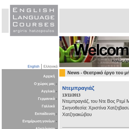
English
Ελληνικά
News - Θεατρικό έργο του μ
Αρχική
Ο χώρος μας
Ντεμπραγιάζ
Αγγλικά
13/11/2013
Γερμανικά
Ντεμπραγιάζ, του Ντε Βος Ρεμί
Γαλλικά
Σκηνοθεσία: Χριστίνα Χατζηβασι
Εκπαίδευση
Χατζηιακώβου
Ενημέρωση γονέων
Αξιολόγηση